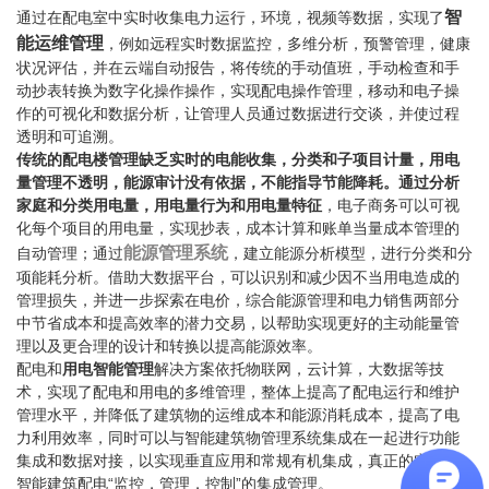
智
通过在配电室中实时收集电力运行，环境，视频等数据，实现了
能运维管理
，例如远程实时数据监控，多维分析，预警管理，健康
状况评估，并在云端自动报告，将传统的手动值班，手动检查和手
动抄表转换为数字化操作操作，实现配电操作管理，移动和电子操
作的可视化和数据分析，让管理人员通过数据进行交谈，并使过程
透明和可追溯。
传统的配电楼管理缺乏实时的电能收集，分类和子项目计量，用电
量管理不透明，能源审计没有依据，不能指导节能降耗。通过分析
家庭和分类用电量，用电量行为和用电量特征
，电子商务可以可视
化每个项目的用电量，实现抄表，成本计算和账单当量成本管理的
能源管理系统
自动管理；通过
，建立能源分析模型，进行分类和分
项能耗分析。借助大数据平台，可以识别和减少因不当用电造成的
管理损失，并进一步探索在电价，综合能源管理和电力销售两部分
中节省成本和提高效率的潜力交易，以帮助实现更好的主动能量管
理以及更合理的设计和转换以提高能源效率。
配电和
用电智能管理
解决方案依托物联网，云计算，大数据等技
术，实现了配电和用电的多维管理，整体上提高了配电运行和维护
管理水平，并降低了建筑物的运维成本和能源消耗成本，提高了电
力利用效率，同时可以与智能建筑物管理系统集成在一起进行功能
集成和数据对接，以实现垂直应用和常规有机集成，真正的实现了
智能建筑配电“监控，管理，控制”的集成管理。