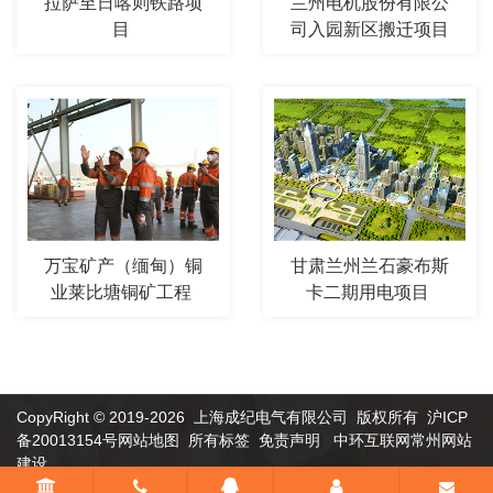
拉萨至日喀则铁路项
兰州电机股份有限公
目
司入园新区搬迁项目
万宝矿产（缅甸）铜
甘肃兰州兰石豪布斯
业莱比塘铜矿工程
卡二期用电项目
CopyRight © 2019-2026 上海成纪电气有限公司 版权所有
沪ICP
备20013154号
网站地图
所有标签
免责声明
中环互联网
常州网站
建设